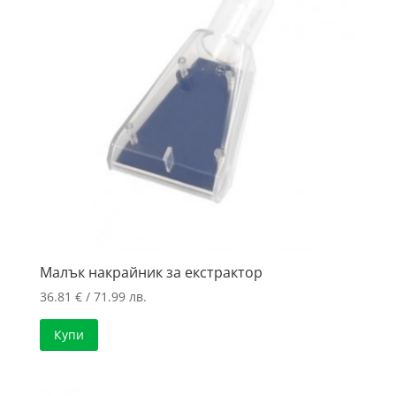
high
Малък накрайник за екстрактор
36.81
€
/ 71.99 лв.
Купи