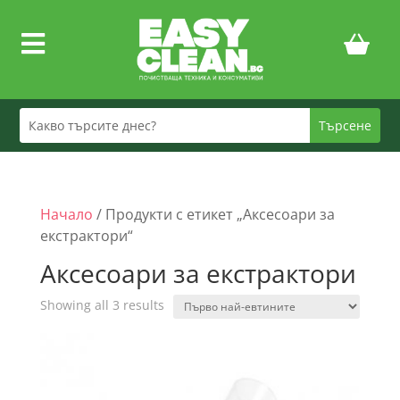

Начало
/ Продукти с етикет „Aксесоари за
екстрактори“
Aксесоари за екстрактори
Sorted
Showing all 3 results
by
price:
low
to