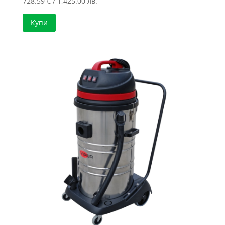
728.59
€
/ 1,425.00 лв.
Купи