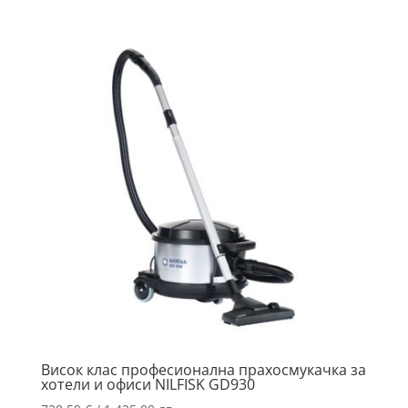
Висок клас професионална прахосмукачка за
хотели и офиси NILFISK GD930