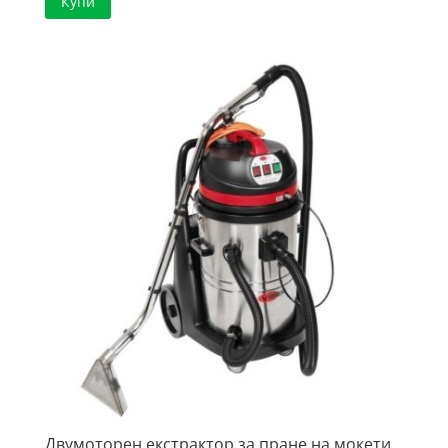
Купи
Двумоторен екстрактор за пране на мокети