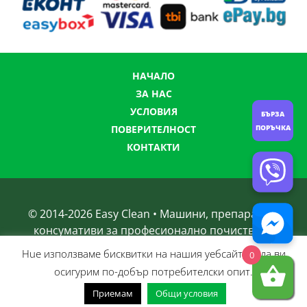
НАЧАЛО
ЗА НАС
УСЛОВИЯ
БЪРЗА
ПОРЪЧКА
ПОВЕРИТЕЛНОСТ
КОНТАКТИ
© 2014-
2026
Easy Clean • Машини, препарати и
консумативи за професионално почистване
Нue използвамe бисквитки на нашия уебсайт, за да ви
0
осигурим по-добър потребителски опит.
Приемам
Общи условия