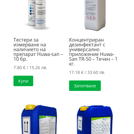
high
Тестери за
Концентриран
измерване на
дезинфектант с
наличието на
универсално
препарат Huwa-san –
приложение Huwa-
10 бр.
San TR-50 – Течен – 1
кг.
7.80
€
/ 15.26 лв.
17.18
€
/ 33.60 лв.
Купи
Запитване