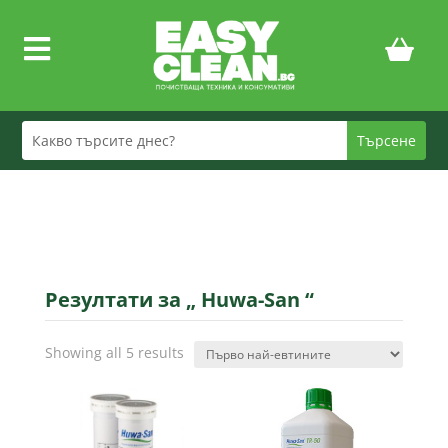

Резултати за „ Huwa-San “
Sorted
Showing all 5 results
by
price:
low
to