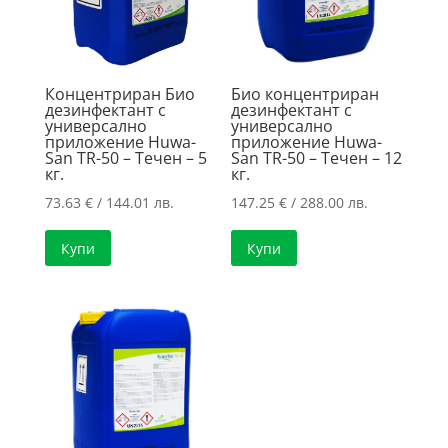
Концентриран Био
Био концентриран
дезинфектант с
дезинфектант с
универсално
универсално
приложение Huwa-
приложение Huwa-
San TR-50 – Течен – 5
San TR-50 – Течен – 12
кг.
кг.
73.63
€
/ 144.01 лв.
147.25
€
/ 288.00 лв.
Купи
Купи