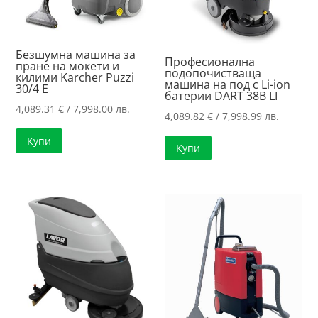
Безшумна машина за
Професионална
пране на мокети и
подопочистваща
килими Karcher Puzzi
машина на под с Li-ion
30/4 E
батерии DART 38B LI
4,089.31
€
/ 7,998.00 лв.
4,089.82
€
/ 7,998.99 лв.
Купи
Купи