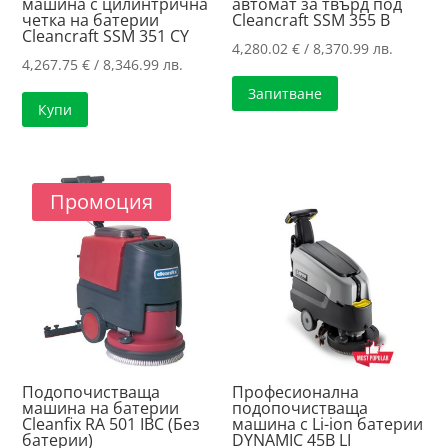
машина с цилинтрична
автомат за твърд под
четка на батерии
Cleancraft SSM 355 B
Cleancraft SSM 351 CY
4,280.02
€
/ 8,370.99 лв.
4,267.75
€
/ 8,346.99 лв.
Запитване
Купи
Промоция
Подопочистваща
Професионална
машина на батерии
подопочистваща
Cleanfix RA 501 IBC (Без
машина с Li-ion батерии
батерии)
DYNAMIC 45B LI