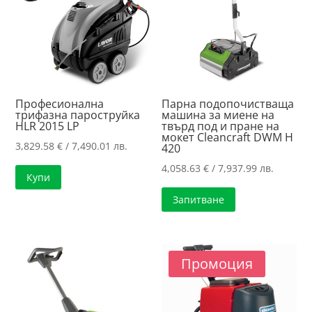
Професионална
Парна подопочистваща
трифазна пароструйка
машина за миене на
HLR 2015 LP
твърд под и пране на
мокет Cleancraft DWM H
3,829.58
€
/ 7,490.01 лв.
420
4,058.63
€
/ 7,937.99 лв.
Купи
Запитване
Промоция