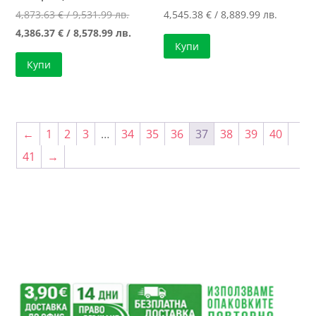
Original
4,873.63
€
/ 9,531.99 лв.
4,545.38
€
/ 8,889.99 лв.
price
Текущата
4,386.37
€
/ 8,578.99 лв.
Купи
was:
цена
Купи
4,873.63 €
е:
/
4,386.37 €
9,531.99 лв..
/
8,578.99 лв..
←
1
2
3
…
34
35
36
37
38
39
40
41
→