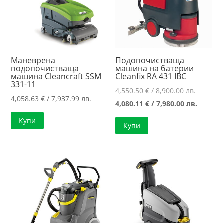
Маневрена
Подопочистваща
подопочистваща
машина на батерии
машина Cleancraft SSM
Cleanfix RA 431 IBC
331-11
Original
4,550.50
€
/ 8,900.00 лв.
4,058.63
€
/ 7,937.99 лв.
price
Текуща
4,080.11
€
/ 7,980.00 лв.
was:
цена
Купи
Купи
4,550.50
е:
/
4,080.1
8,900.00
/
7,980.00