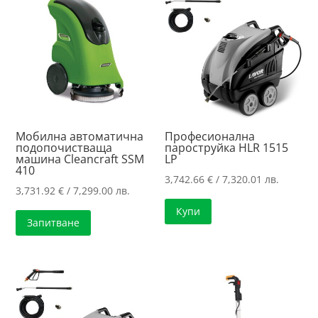
high
Мобилна автоматична
Професионална
подопочистваща
пароструйка HLR 1515
машина Cleancraft SSM
LP
410
3,742.66
€
/ 7,320.01 лв.
3,731.92
€
/ 7,299.00 лв.
Купи
Запитване