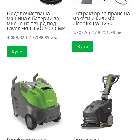
Подопочистваща
Екстрактор за пране на
машина с батерии за
мокети и килими
миене на твърд под
Cleanfix TW 1250
Lavor FREE EVO 50B CMP
4,208.95
€
/ 8,231.99 лв.
4,089.82
€
/ 7,998.99 лв.
Купи
Купи
Професионална
Компактен