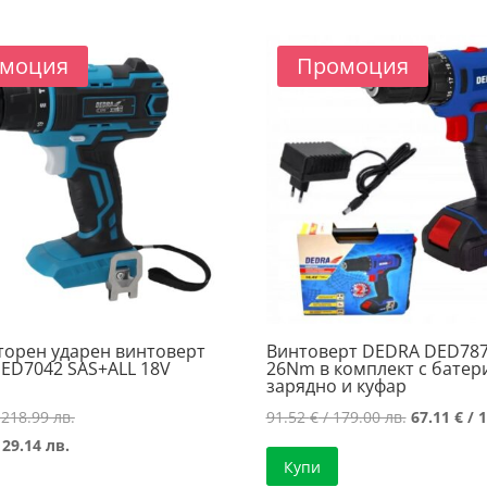
/
/
/
129.01 лв.
179.00 лв..
121.81 лв..
моция
Промоция
торен ударен винтоверт
Винтоверт DEDRA DED787
ED7042 SAS+ALL 18V
26Nm в комплект с батер
зарядно и куфар
Original
Original
 218.99 лв.
91.52
€
/ 179.00 лв.
67.11
€
/ 1
Текущата
price
price
129.14 лв.
Купи
цена
was:
was: