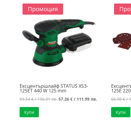
Промоция
Про
Ексцентършлайф STATUS XS3-
Ексцент
125ET 440 W 125 mm
125E 22
Original
Текущата
69.54
€
/ 136.01 лв.
57.26
€
/ 111.99 лв.
66.98
€
/ 
price
цена
Купи
Купи
was:
е:
69.54 €
57.26 €
/
/