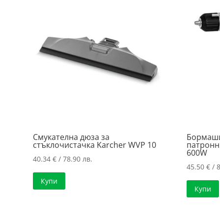
price:
low
to
high
Смукателна дюза за
Бормаши
стъклочистачка Karcher WVP 10
патронн
600W
40.34
€
/ 78.90 лв.
45.50
€
/ 8
Купи
Купи