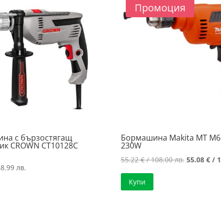
Промоция
на с бързостягащ
Бормашина Makita MT M6
ик CROWN CT10128C
230W
Original
55.22
€
/ 108.00 лв.
55.08
€
/ 1
8.99 лв.
price
Купи
was:
55.22 €
/