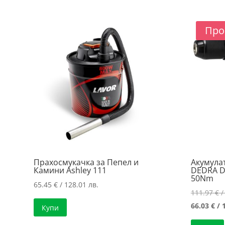
/
/
149.00 лв..
121.81 лв..
Про
Прахосмукачка за Пепел и
Акумула
Камини Ashley 111
DEDRA D
50Nm
65.45
€
/ 128.01 лв.
111.97
€
/
66.03
€
/ 
Купи