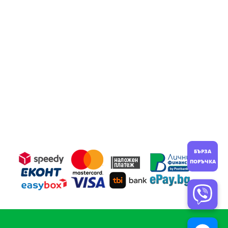
67.11 €
/
/
/
188.99 лв..
135.44 лв..
.
131.26 лв..
БЪРЗА
ПОРЪЧКА