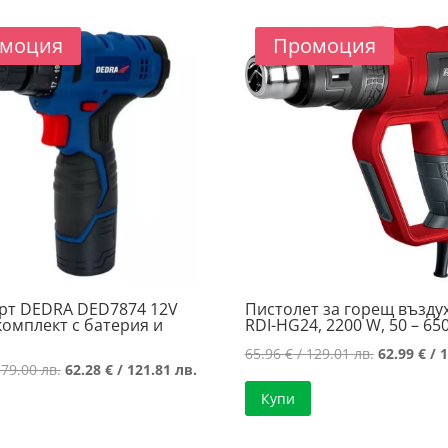
131.00 лв..
118.00 лв..
моция
Промоция
рт DEDRA DED7874 12V
Пистолет за горещ възду
комплект с батерия и
RDI-HG24, 2200 W, 50 – 650
Original
65.96
€
/ 129.01 лв.
62.99
€
/ 1
Original
Текущата
179.00 лв.
62.28
€
/ 121.81 лв.
price
price
цена
Купи
was:
was:
е:
65.96 €
91.52 €
62.28 €