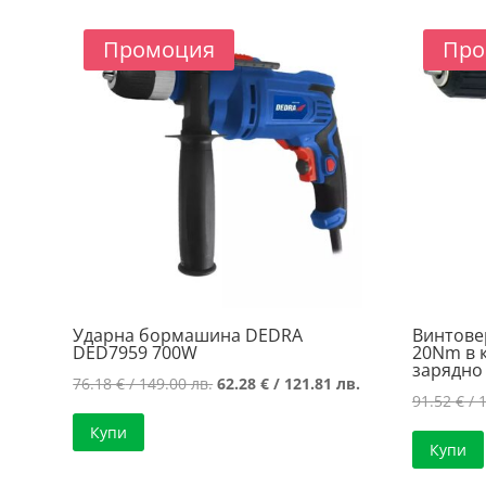
136.01 лв..
111.99 лв..
Промоция
Про
Ударна бормашина DEDRA
Винтове
DED7959 700W
20Nm в 
зарядно
Original
Текущата
76.18
€
/ 149.00 лв.
62.28
€
/ 121.81 лв.
91.52
€
/ 
price
цена
Купи
was:
е:
Купи
76.18 €
62.28 €