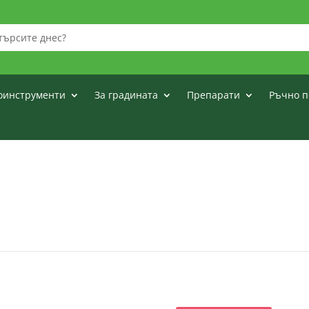
оинструменти
За градината
Препарати
Ръчно п