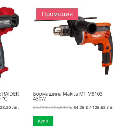
120.01 лв..
119.70 лв..
Промоция
х RAIDER
Бормашина Makita MT M8103
 °C
430W
Текущата
Original
Текущата
23.20 лв.
64.42
€
/ 125.99 лв.
64.26
€
/ 125.68 лв.
цена
price
цена
Купи
е:
was:
е:
62.99 €
64.42 €
64.26 €