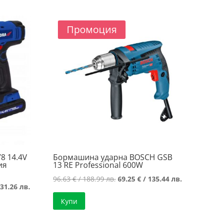
/
/
/
.
123.20 лв..
125.99 лв..
125.68 лв..
Промоция
8 14.4V
Бормашина ударна BOSCH GSB
ия
13 RE Professional 600W
Original
Текущата
96.63
€
/ 188.99 лв.
69.25
€
/ 135.44 лв.
Текущата
31.26 лв.
price
цена
цена
Купи
was:
е:
е:
96.63 €
69.25 €