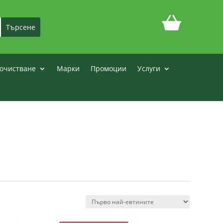
очистване
Марки
Промоции
Услуги