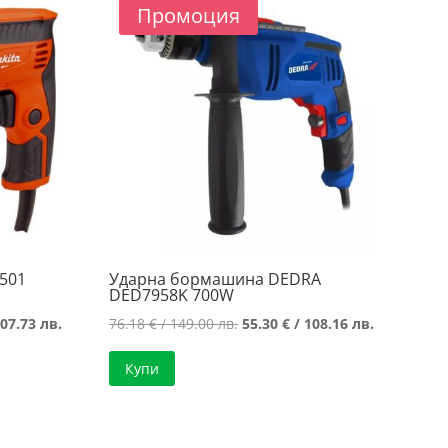
Промоция
501
Ударна бормашина DEDRA
DED7958K 700W
Текущата
Original
Текущата
07.73 лв.
76.18
€
/ 149.00 лв.
55.30
€
/ 108.16 лв.
цена
price
цена
Купи
е:
was:
е:
55.08 €
76.18 €
55.30 €
/
/
/