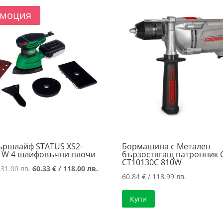
108.00 лв.
моция
ършлайф STATUS XS2-
Бормашина с Метален
0 W 4 шлифовъчни плочи
бързостягащ патронник
CT10130C 810W
Original
Текущата
131.00 лв.
60.33
€
/ 118.00 лв.
60.84
€
/ 118.99 лв.
price
цена
was:
е:
Купи
66.98 €
60.33 €
/
/