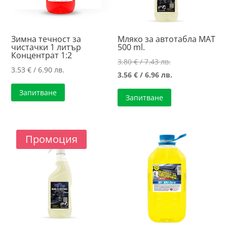
Зимна течност за
Мляко за автотабла МАТ
чистачки 1 литър
500 ml.
Концентрат 1:2
Original
3.80
€
/ 7.43 лв.
3.53
€
/ 6.90 лв.
price
Текущата
3.56
€
/ 6.96 лв.
was:
цена
Запитване
Запитване
3.80 €
е:
/
3.56 €
7.43 лв..
/
Промоция
6.96 лв..