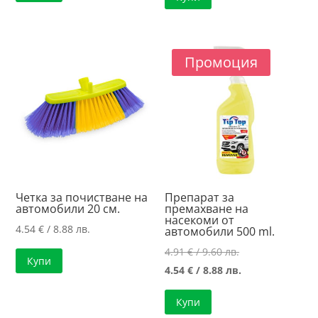
Промоция
Четка за почистване на
Препарат за
автомобили 20 см.
премахване на
насекоми от
4.54
€
/ 8.88 лв.
автомобили 500 ml.
Original
4.91
€
/ 9.60 лв.
Купи
price
Текущата
4.54
€
/ 8.88 лв.
was:
цена
Купи
4.91 €
е: