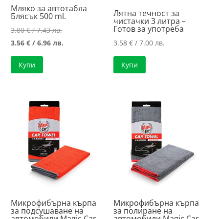
Мляко за автотабла
Лятна течност за
Блясък 500 ml.
чистачки 3 литра –
Готов за употреба
Original
3.80
€
/ 7.43 лв.
price
Текущата
3.56
€
/ 6.96 лв.
3.58
€
/ 7.00 лв.
was:
цена
Купи
Купи
3.80 €
е:
/
3.56 €
7.43 лв..
/
6.96 лв..
Микрофибърна кърпа
Микрофибърна кърпа
за подсушаване на
за полиране на
автомобили Magic Car
автомобили Magic Car