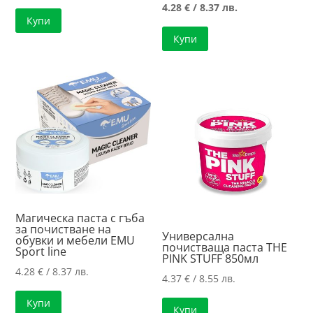
price
Текущата
4.28
€
/ 8.37 лв.
Купи
was:
цена
Купи
4.51 €
е:
/
4.28 €
8.82 лв..
/
8.37 лв..
Магическа паста с гъба
за почистване на
Универсална
обувки и мебели EMU
почистваща паста ТHE
Sport line
PINK STUFF 850мл
4.28
€
/ 8.37 лв.
4.37
€
/ 8.55 лв.
Купи
Купи