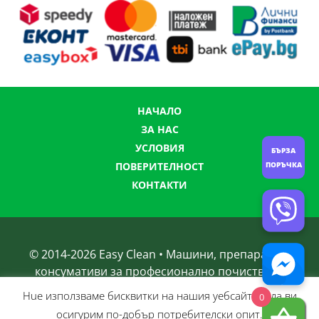
НАЧАЛО
ЗА НАС
УСЛОВИЯ
БЪРЗА
ПОРЪЧКА
ПОВЕРИТЕЛНОСТ
КОНТАКТИ
© 2014-
2026
Easy Clean • Машини, препарати и
консумативи за професионално почистване
Нue използвамe бисквитки на нашия уебсайт, за да ви
0
осигурим по-добър потребителски опит.