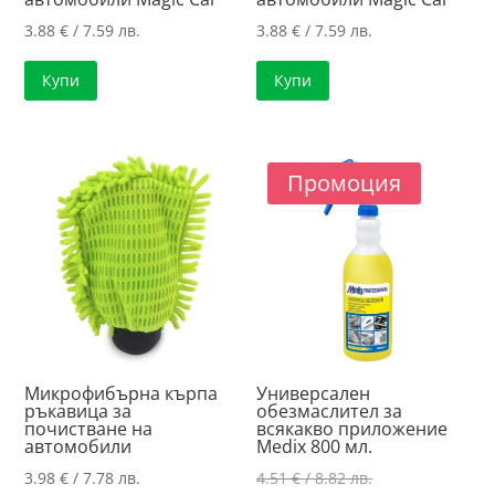
3.88
€
/ 7.59 лв.
3.88
€
/ 7.59 лв.
Купи
Купи
Промоция
Микрофибърна кърпа
Универсален
ръкавица за
обезмаслител за
почистване на
всякакво приложение
автомобили
Medix 800 мл.
Original
3.98
€
/ 7.78 лв.
4.51
€
/ 8.82 лв.