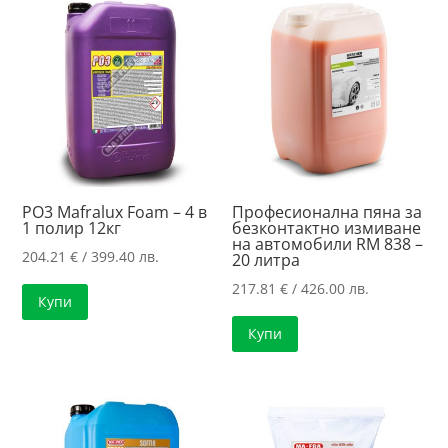
to
high
PO3 Mafralux Foam – 4 в
Професионална пяна за
1 полир 12кг
безконтактно измиване
на автомобили RM 838 –
204.21
€
/ 399.40 лв.
20 литра
217.81
€
/ 426.00 лв.
Купи
Купи