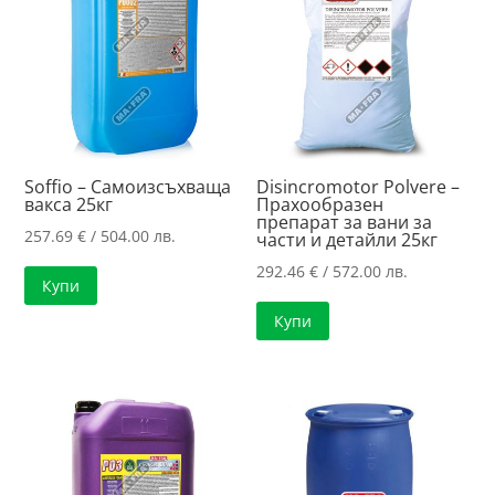
Soffio – Самоизсъхваща
Disincromotor Polvere –
вакса 25кг
Прахообразен
препарат за вани за
257.69
€
/ 504.00 лв.
части и детайли 25кг
292.46
€
/ 572.00 лв.
Купи
Купи