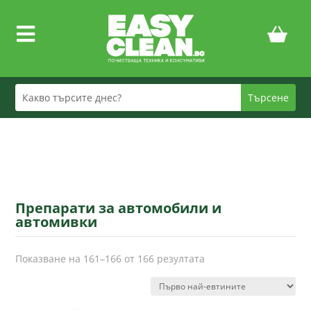

Препарати за автомобили и
автомивки
Sorted
Показване на 161–166 от 166 резултата
by
price:
low