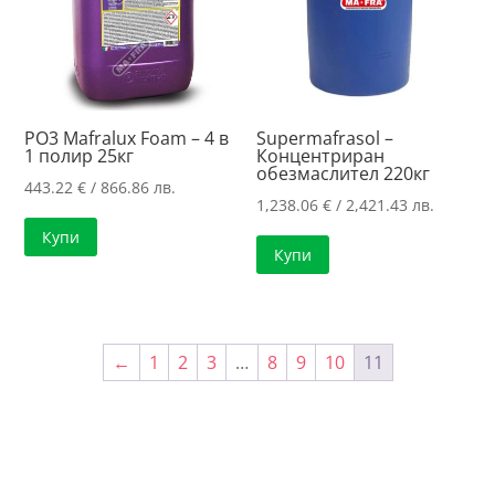
PO3 Mafralux Foam – 4 в
Supermafrasol –
1 полир 25кг
Концентриран
обезмаслител 220кг
443.22
€
/ 866.86 лв.
1,238.06
€
/ 2,421.43 лв.
Купи
Купи
←
1
2
3
…
8
9
10
11