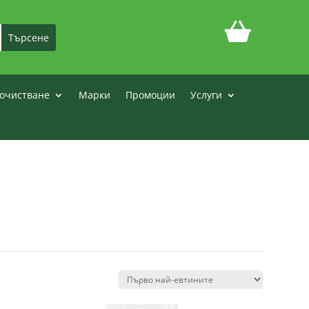
очистване
Марки
Промоции
Услуги