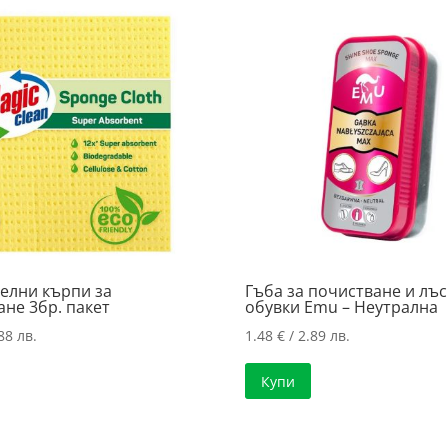
елни кърпи за
Гъба за почистване и лъс
не 3бр. пакет
обувки Emu – Неутрална
88 лв.
1.48
€
/ 2.89 лв.
Купи