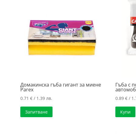
price:
low
to
high
Домакинска гъба гигант за миене
Гъба с 
Parex
автомоб
0.71
€
/ 1.39 лв.
0.89
€
/ 1.
Запитване
Купи