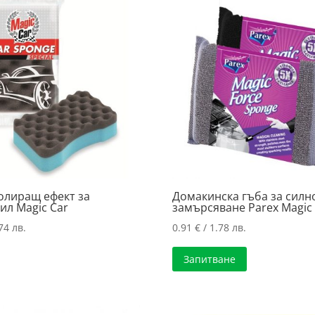
полиращ ефект за
Домакинска гъба за силн
ил Magic Car
замърсяване Parex Magic 
74 лв.
0.91
€
/ 1.78 лв.
Запитване