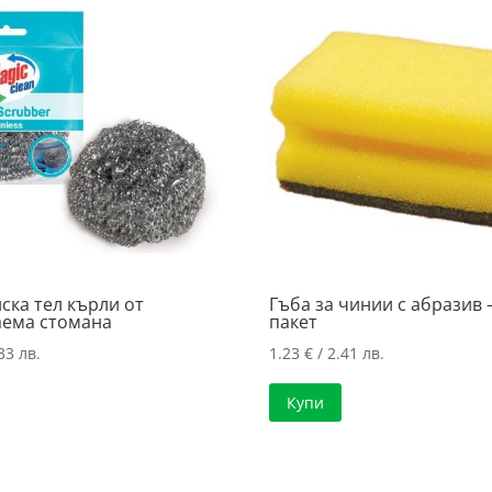
ска тел кърли от
Гъба за чинии с абразив –
ема стомана
пакет
33 лв.
1.23
€
/ 2.41 лв.
Купи