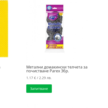
а
Метални домакински телчета за
почистване Parex 3бр.
1.17
€
/ 2.29 лв.
Запитване