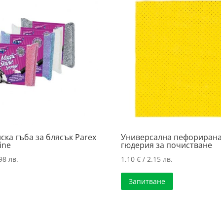
ка гъба за блясък Parex
Универсална пефориран
ine
гюдерия за почистване
98 лв.
1.10
€
/ 2.15 лв.
Запитване