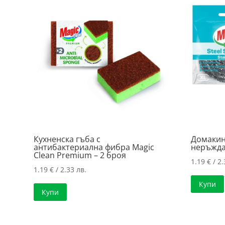
Кухненска гъба с
Домакин
антибактериална фибра Magic
неръжда
Clean Premium – 2 броя
1.19
€
/ 2.
1.19
€
/ 2.33 лв.
Купи
Купи