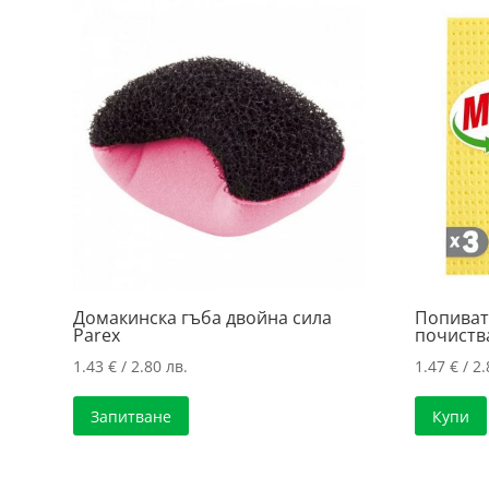
Домакинска гъба двойна сила
Попиват
Parex
почиства
1.43
€
/ 2.80 лв.
1.47
€
/ 2.
Запитване
Купи