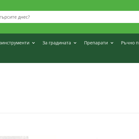
оинструменти
За градината
Препарати
Ръчно п