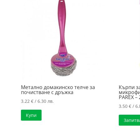
price:
low
to
high
Метално домакинско телче за
Кърпи з
почистване с дръжка
микрофи
PAREX – 
3.22
€
/ 6.30 лв.
3.50
€
/ 6.
Купи
Запитв