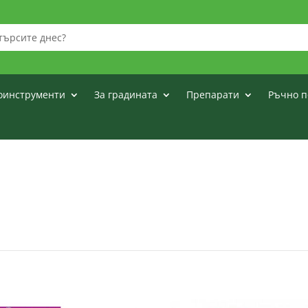
оинструменти
За градината
Препарати
Ръчно п