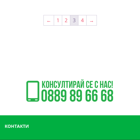
←
1
2
3
4
→
КОНТАКТИ