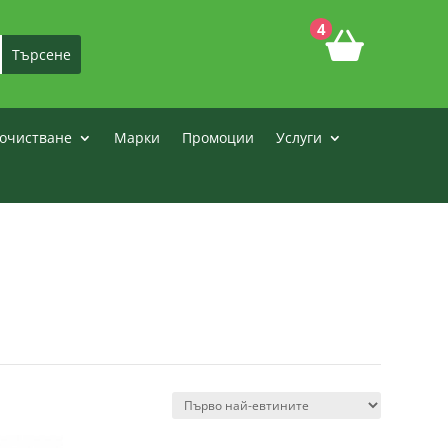
4
очистване
Марки
Промоции
Услуги