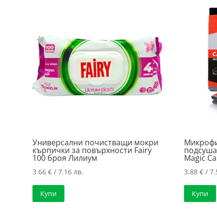
Универсални почистващи мокри
Микрофи
кърпички за повърхности Fairy
подсуша
100 броя Лилиум
Magic Ca
3.66
€
/ 7.16 лв.
3.88
€
/ 7.
Купи
Купи