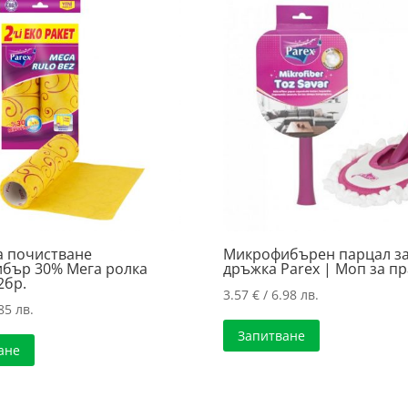
а почистване
Микрофибърен парцал за
бър 30% Мега ролка
дръжка Parex | Моп за пр
2бр.
3.57
€
/ 6.98 лв.
85 лв.
Запитване
ане