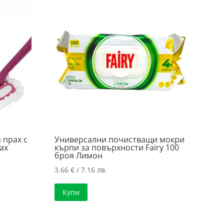
 прах с
Универсални почистващи мокри
ах
кърпи за повърхности Fairy 100
броя Лимон
3.66
€
/ 7.16 лв.
Купи