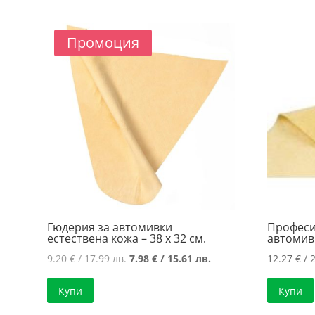
Промоция
Гюдерия за автомивки
Професи
естествена кожа – 38 х 32 см.
автомивк
Original
Текущата
9.20
€
/ 17.99 лв.
7.98
€
/ 15.61 лв.
12.27
€
/ 2
price
цена
Купи
Купи
was:
е:
9.20 €
7.98 €