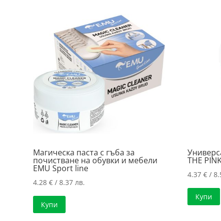
Магическа паста с гъба за
Универс
почистване на обувки и мебели
ТHE PIN
EMU Sport line
4.37
€
/ 8.
4.28
€
/ 8.37 лв.
Купи
Купи