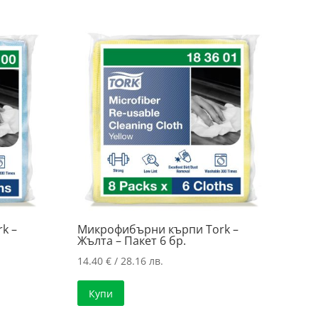
k –
Микрофибърни кърпи Tork –
Жълта – Пакет 6 бр.
14.40
€
/ 28.16 лв.
Купи