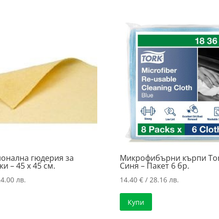
онална гюдерия за
Микрофибърни кърпи Tor
и – 45 х 45 см.
Синя – Пакет 6 бр.
4.00 лв.
14.40
€
/ 28.16 лв.
Купи