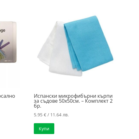
рсално
Испански микрофибърни кърпи
за съдове 50х50см. – Комплект 2
бр.
5.95
€
/ 11.64 лв.
Купи