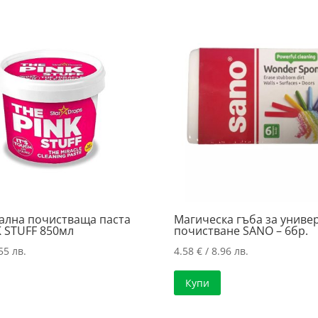
ална почистваща паста
Магическа гъба за униве
K STUFF 850мл
почистване SANO – 6бр.
55 лв.
4.58
€
/ 8.96 лв.
Купи