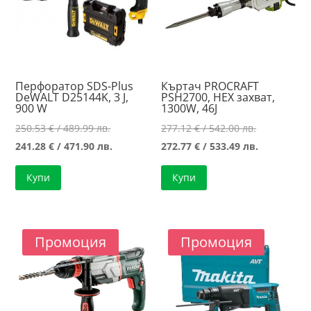
Перфоратор SDS-Plus
Къртач PROCRAFT
DeWALT D25144K, 3 J,
PSH2700, HEX захват,
900 W
1300W, 46J
Original
Original
250.53
€
/ 489.99 лв.
277.12
€
/ 542.00 лв.
price
Текущата
price
Текущата
241.28
€
/ 471.90 лв.
272.77
€
/ 533.49 лв.
was:
цена
was:
цена
Купи
Купи
250.53 €
е:
277.12 €
е:
/
241.28 €
/
272.77 €
489.99 лв..
/
542.00 лв..
/
471.90 лв..
533.49 лв..
Промоция
Промоция