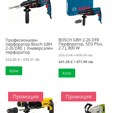
BOSCH GBH 2-26 DFR
Професионален
Перфоратор, SDS Plus,
перфоратор Bosch GBH
2.7 J, 800 W
2-26 DRE | Универсален
перфоратор
Original
255.13
€
/ 498.99 лв.
224.46
€
/ 439.01 лв.
price
Текущата
241.28
€
/ 471.90 лв.
was:
цена
Купи
Купи
255.13 €
е:
/
241.28 €
498.99 лв..
/
471.90 лв..
Промоция
Промоция