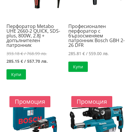
Перфоратор Metabo
Професионален
UHE 2660-2 QUICK, SDS-
перфоратор с
plus, 800W, 2.8J +
бързосменяем
допълнителен
патронник Bosch GBH 2-
патронник
26 DFR
Original
393.18
€
/ 768.99 лв.
285.81
€
/ 559.00 лв.
price
Текущата
285.15
€
/ 557.70 лв.
Купи
was:
цена
Купи
393.18 €
е:
/
285.15 €
768.99 лв..
/
557.70 лв..
Промоция
Промоция