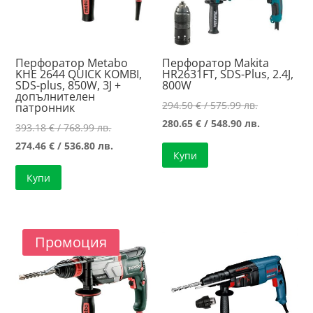
Перфоратор Metabo
Перфоратор Makita
KHE 2644 QUICK KOMBI,
HR2631FT, SDS-Plus, 2.4J,
SDS-plus, 850W, 3J +
800W
допълнителен
Original
294.50
€
/ 575.99 лв.
патронник
price
Текущата
280.65
€
/ 548.90 лв.
Original
393.18
€
/ 768.99 лв.
was:
цена
price
Текущата
274.46
€
/ 536.80 лв.
Купи
294.50 €
е:
was:
цена
/
280.65 €
Купи
393.18 €
е:
575.99 лв..
/
/
274.46 €
548.90 лв..
768.99 лв..
/
536.80 лв..
Промоция