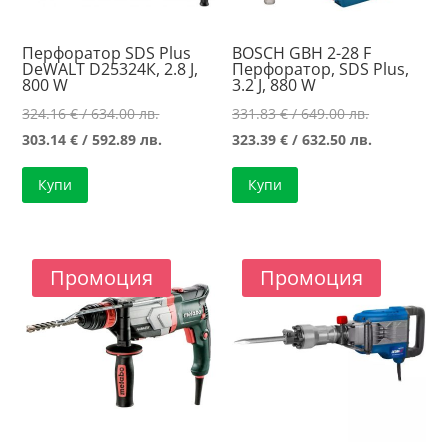
Перфоратор SDS Plus
BOSCH GBH 2-28 F
DeWALT D25324К, 2.8 J,
Перфоратор, SDS Plus,
800 W
3.2 J, 880 W
Original
Original
324.16
€
/ 634.00 лв.
331.83
€
/ 649.00 лв.
price
Текущата
price
Текущата
303.14
€
/ 592.89 лв.
323.39
€
/ 632.50 лв.
was:
цена
was:
цена
Купи
Купи
324.16 €
е:
331.83 €
е:
/
303.14 €
/
323.39 €
634.00 лв..
/
649.00 лв..
/
592.89 лв..
632.50 лв..
Промоция
Промоция