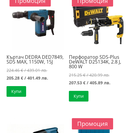
Промоция
Промоция
high
Къртач DEDRA DED7849,
Перфоратор SDS-Plus
SDS MAX, 1150W, 15J
DeWALT D25134K, 2.8 J,
800 W
Original
224.46
€
/ 439.01 лв.
Original
215.25
€
/ 420.99 лв.
price
Текущата
205.28
€
/ 401.49 лв.
price
Текущата
207.53
€
/ 405.89 лв.
was:
цена
was:
цена
Купи
224.46 €
е:
Купи
215.25 €
е:
/
205.28 €
/
207.53 €
439.01 лв..
/
420.99 лв..
/
401.49 лв..
405.89 лв..
Промоция