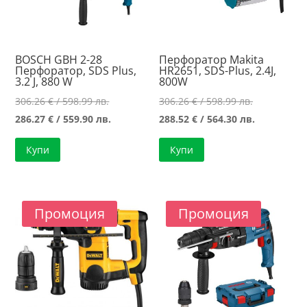
BOSCH GBH 2-28
Перфоратор Makita
Перфоратор, SDS Plus,
HR2651, SDS-Plus, 2.4J,
3.2 J, 880 W
800W
Original
Original
306.26
€
/ 598.99 лв.
306.26
€
/ 598.99 лв.
price
Текущата
price
Текущата
286.27
€
/ 559.90 лв.
288.52
€
/ 564.30 лв.
was:
цена
was:
цена
Купи
Купи
306.26 €
е:
306.26 €
е:
/
286.27 €
/
288.52 €
598.99 лв..
/
598.99 лв..
/
559.90 лв..
564.30 лв..
Промоция
Промоция