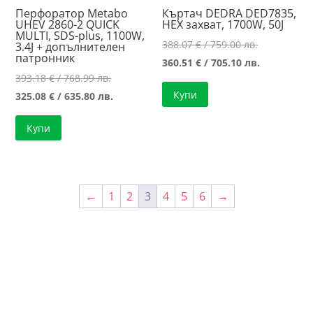
Перфоратор Metabo
Къртач DEDRA DED7835,
UHEV 2860-2 QUICK
HEX захват, 1700W, 50J
MULTI, SDS-plus, 1100W,
Original
388.07
€
/ 759.00 лв.
3.4J + допълнителен
патронник
price
Текущата
360.51
€
/ 705.10 лв.
Original
393.18
€
/ 768.99 лв.
was:
цена
Купи
price
Текущата
325.08
€
/ 635.80 лв.
388.07 €
е:
was:
цена
/
360.51 €
Купи
393.18 €
е:
759.00 лв..
/
/
325.08 €
705.10 лв..
768.99 лв..
/
635.80 лв..
←
1
2
3
4
5
6
→