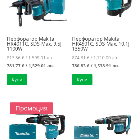
Перфоратор Makita
Перфоратор Makita
HR4011C, SDS-Max, 9.5J,
HR4501C, SDS-Max, 10.1J,
1100W
1350W
Original
Original
817.56
€
/ 1,599.01 лв.
874.31
€
/ 1,710.00 лв.
price
Текущата
price
Текущат
781.77
€
/ 1,529.01 лв.
786.83
€
/ 1,538.91 лв.
was:
цена
was:
цена
Купи
Купи
817.56 €
е:
874.31 €
е:
/
781.77 €
/
786.83 €
1,599.01 лв..
/
1,710.00 л
/
1,529.01 лв..
1,538.91 л
Промоция