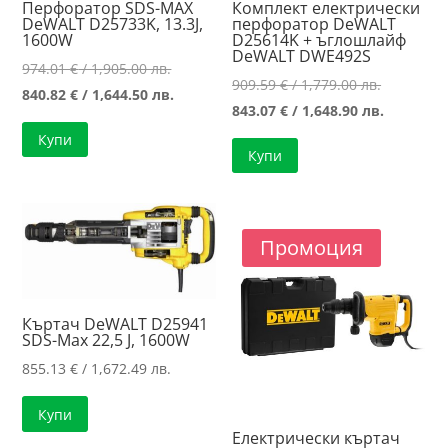
Перфоратор SDS-MAX
Комплект електрически
DeWALT D25733K, 13.3J,
перфоратор DeWALT
1600W
D25614K + ъглошлайф
DeWALT DWE492S
Original
974.01
€
/ 1,905.00 лв.
Original
909.59
€
/ 1,779.00 лв.
price
Текущата
840.82
€
/ 1,644.50 лв.
price
Текущат
843.07
€
/ 1,648.90 лв.
was:
цена
was:
цена
Купи
974.01 €
е:
Купи
909.59 €
е:
/
840.82 €
/
843.07 €
1,905.00 лв..
/
1,779.00 л
/
1,644.50 лв..
1,648.90 л
Промоция
Къртач DeWALT D25941
SDS-Max 22,5 J, 1600W
855.13
€
/ 1,672.49 лв.
Купи
Електрически къртач