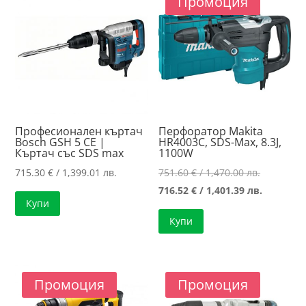
Промоция
high
Професионален къртач
Перфоратор Makita
Bosch GSH 5 CE |
HR4003C, SDS-Max, 8.3J,
Къртач със SDS max
1100W
Original
715.30
€
/ 1,399.01 лв.
751.60
€
/ 1,470.00 лв.
price
Текущат
716.52
€
/ 1,401.39 лв.
Купи
was:
цена
Купи
751.60 €
е:
/
716.52 €
1,470.00 л
/
1,401.39 л
Промоция
Промоция