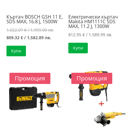
Къртач BOSCH GSH 11 E,
Електрически къртач
SDS MAX, 16.8 J, 1500W
Makita HM1111C SDS
MAX, 11.2 J, 1300W
Original
1,022.07
€
/ 1,999.00 лв.
812.95
€
/ 1,589.99 лв.
Текущата
price
809.32
€
/ 1,582.89 лв.
цена
was:
Купи
Купи
е:
1,022.07 €
809.32 €
/
/
1,999.00 лв..
1,582.89 лв..
Промоция
Промоция