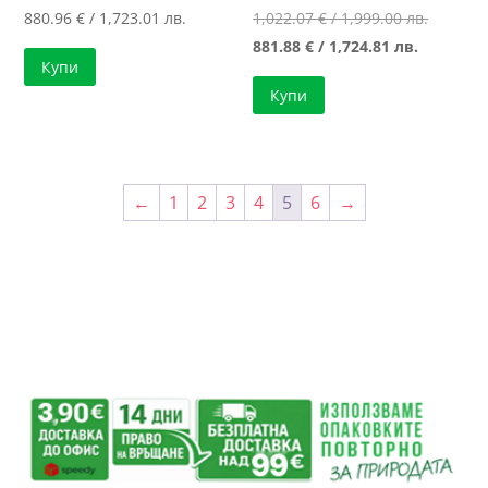
Original
880.96
€
/ 1,723.01 лв.
1,022.07
€
/ 1,999.00 лв.
Текущат
price
881.88
€
/ 1,724.81 лв.
Купи
цена
was:
Купи
е:
1,022.07
881.88 €
/
/
1,999.00
1,724.81 л
←
1
2
3
4
5
6
→