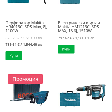
Перфоратор Makita
Електрически къртач
HR4013C, SDS-Max, 8J,
Makita HM1213C, SDS-
1100W
MAX, 18.6J, 1510W
Original
828.29
€
/ 1,619.99 лв.
797.62
€
/ 1,560.01 лв.
price
Текущата
789.64
€
/ 1,544.40 лв.
Купи
was:
цена
Купи
828.29 €
е:
/
789.64 €
1,619.99 лв..
/
1,544.40 лв..
Промоция