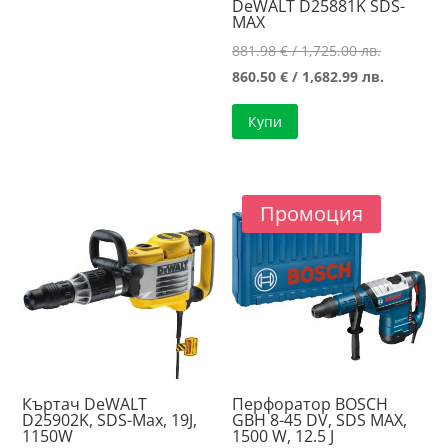
DeWALT D25881K SDS-
MAX
Original
881.98
€
/ 1,725.00 лв.
price
Текущат
860.50
€
/ 1,682.99 лв.
was:
цена
Купи
881.98 €
е:
/
860.50 €
1,725.00 л
/
1,682.99 л
Промоция
Къртач DeWALT
Перфоратор BOSCH
D25902K, SDS-Max, 19J,
GBH 8-45 DV, SDS MAX,
1150W
1500 W, 12.5 J