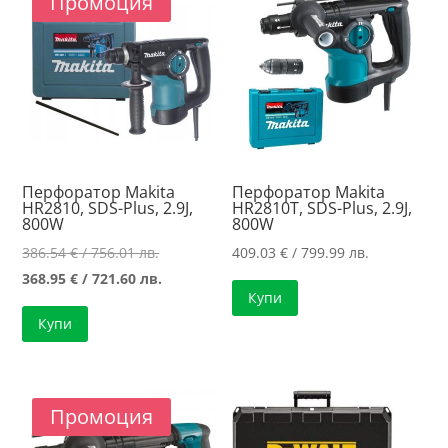
Промоция
high
Перфоратор Makita
Перфоратор Makita
HR2810, SDS-Plus, 2.9J,
HR2810T, SDS-Plus, 2.9J,
800W
800W
Original
386.54
€
/ 756.01 лв.
409.03
€
/ 799.99 лв.
price
Текущата
368.95
€
/ 721.60 лв.
Купи
was:
цена
Купи
386.54 €
е:
/
368.95 €
756.01 лв..
/
721.60 лв..
Промоция