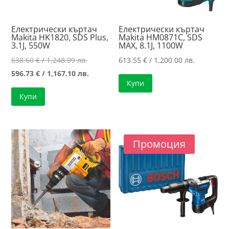
Електрически къртач
Електрически къртач
Makita HK1820, SDS Plus,
Makita HM0871C, SDS
3.1J, 550W
MAX, 8.1J, 1100W
Original
638.60
€
/ 1,248.99 лв.
613.55
€
/ 1,200.00 лв.
price
Текущата
596.73
€
/ 1,167.10 лв.
Купи
was:
цена
Купи
638.60 €
е:
/
596.73 €
1,248.99 лв..
/
1,167.10 лв..
Промоция