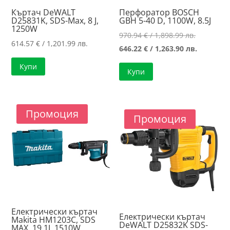
Къртач DeWALT
Перфоратор BOSCH
D25831K, SDS-Max, 8 J,
GBH 5-40 D, 1100W, 8.5J
1250W
Original
970.94
€
/ 1,898.99 лв.
614.57
€
/ 1,201.99 лв.
price
Текущат
646.22
€
/ 1,263.90 лв.
was:
цена
Купи
Купи
970.94 €
е:
/
646.22 €
1,898.99 л
/
Промоция
1,263.90 л
Промоция
Електрически къртач
Електрически къртач
Makita HM1203C, SDS
DeWALT D25832K SDS-
MAX, 19.1J, 1510W