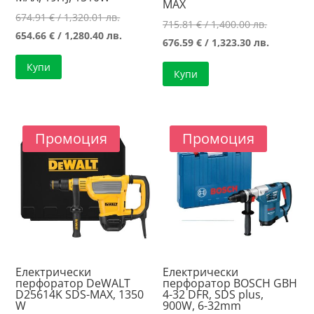
MAX
Original
674.91
€
/ 1,320.01 лв.
Original
715.81
€
/ 1,400.00 лв.
price
Текущата
654.66
€
/ 1,280.40 лв.
price
Текущат
676.59
€
/ 1,323.30 лв.
was:
цена
was:
цена
Купи
674.91 €
е:
Купи
715.81 €
е:
/
654.66 €
/
676.59 €
1,320.01 лв..
/
1,400.00 л
/
1,280.40 лв..
1,323.30 л
Промоция
Промоция
Електрически
Електрически
перфоратор DeWALT
перфоратор BOSCH GBH
D25614K SDS-MAX, 1350
4-32 DFR, SDS plus,
W
900W, 6-32mm