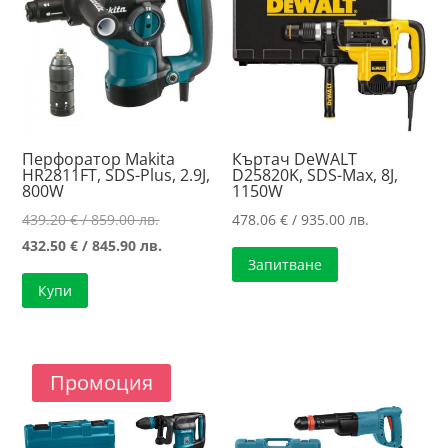
Перфоратор Makita
Къртач DeWALT
HR2811FT, SDS-Plus, 2.9J,
D25820K, SDS-Max, 8J,
800W
1150W
Original
439.20
€
/ 859.00 лв.
478.06
€
/ 935.00 лв.
price
Текущата
432.50
€
/ 845.90 лв.
Запитване
was:
цена
Купи
439.20 €
е:
/
432.50 €
859.00 лв..
/
845.90 лв..
Промоция