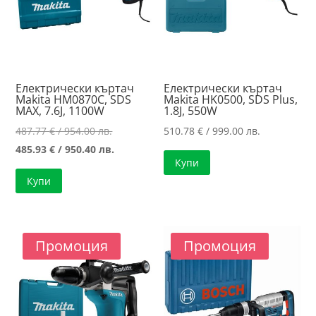
Електрически къртач
Електрически къртач
Makita HM0870C, SDS
Makita HK0500, SDS Plus,
MAX, 7.6J, 1100W
1.8J, 550W
Original
487.77
€
/ 954.00 лв.
510.78
€
/ 999.00 лв.
price
Текущата
485.93
€
/ 950.40 лв.
Купи
was:
цена
Купи
487.77 €
е:
/
485.93 €
954.00 лв..
/
950.40 лв..
Промоция
Промоция