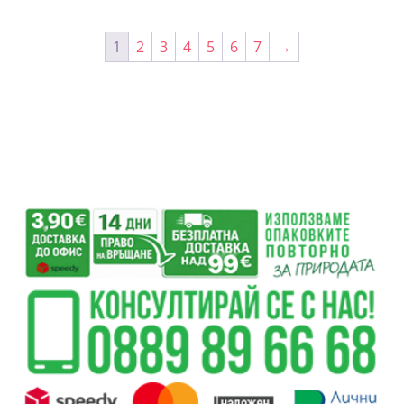
/
191.98 лв..
/
134.99 лв..
98.18 лв..
99.75 лв..
1
2
3
4
5
6
7
→