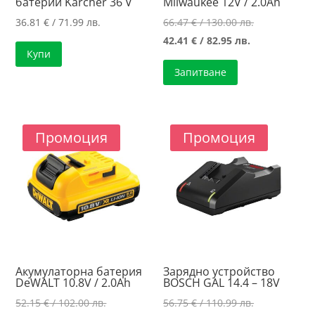
батерии Karcher 36 V
Milwaukee 12V / 2.0Ah
Original
36.81
€
/ 71.99 лв.
66.47
€
/ 130.00 лв.
Текущата
price
42.41
€
/ 82.95 лв.
Купи
цена
was:
Запитване
е:
66.47 €
42.41 €
/
/
130.00 лв..
82.95 лв..
Промоция
Промоция
Акумулаторна батерия
Зарядно устройство
DeWALT 10.8V / 2.0Ah
BOSCH GAL 14.4 – 18V
Original
Original
52.15
€
/ 102.00 лв.
56.75
€
/ 110.99 лв.