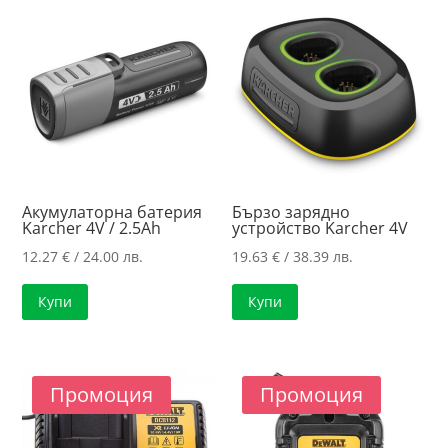
to
high
Акумулаторна батерия
Бързо зарядно
Karcher 4V / 2.5Ah
устройство Karcher 4V
12.27
€
/ 24.00 лв.
19.63
€
/ 38.39 лв.
Купи
Купи
Промоция
Промоция