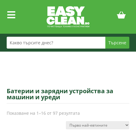

Батерии и зарядни устройства за
машини и уреди
Sorted
Показване на 1–16 от 97 резултата
by
price:
low