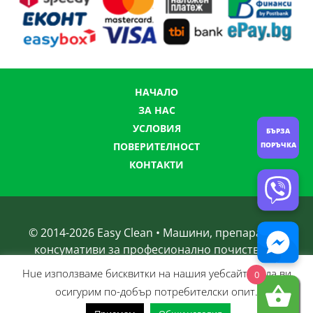
НАЧАЛО
ЗА НАС
УСЛОВИЯ
БЪРЗА
ПОРЪЧКА
ПОВЕРИТЕЛНОСТ
КОНТАКТИ
© 2014-
2026
Easy Clean • Машини, препарати и
консумативи за професионално почистване
Нue използвамe бисквитки на нашия уебсайт, за да ви
0
осигурим по-добър потребителски опит.