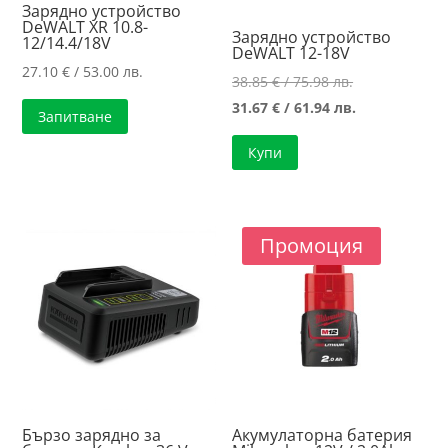
Зарядно устройство
DeWALT XR 10.8-
Зарядно устройство
12/14.4/18V
DeWALT 12-18V
27.10
€
/ 53.00 лв.
Original
38.85
€
/ 75.98 лв.
price
Текущата
31.67
€
/ 61.94 лв.
Запитване
was:
цена
Купи
38.85 €
е:
/
31.67 €
75.98 лв..
/
61.94 лв..
Промоция
Бързо зарядно за
Акумулаторна батерия