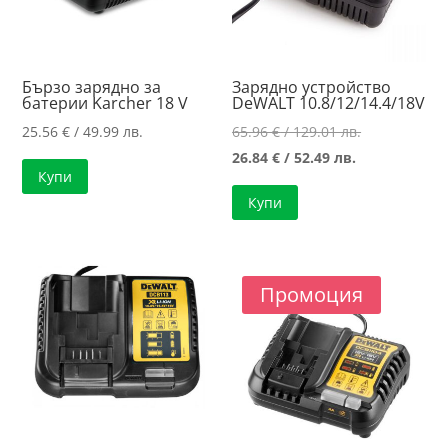
Бързо зарядно за
Зарядно устройство
батерии Karcher 18 V
DeWALT 10.8/12/14.4/18V
Original
25.56
€
/ 49.99 лв.
65.96
€
/ 129.01 лв.
Текущата
price
26.84
€
/ 52.49 лв.
Купи
цена
was:
Купи
е:
65.96 €
26.84 €
/
/
129.01 лв..
52.49 лв..
Промоция