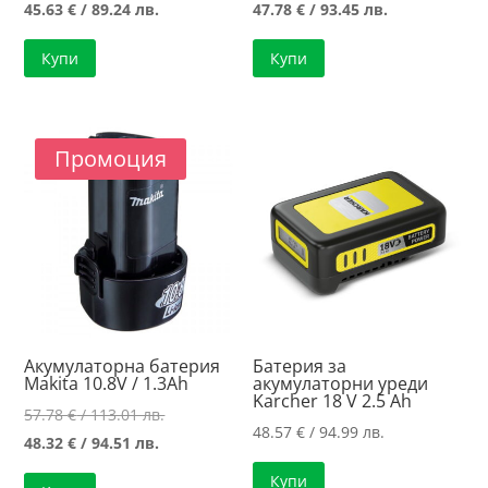
Текущата
price
Текущата
price
45.63
€
/ 89.24 лв.
47.78
€
/ 93.45 лв.
цена
was:
цена
was:
Купи
Купи
е:
52.15 €
е:
56.75 €
45.63 €
/
47.78 €
/
/
102.00 лв..
/
110.99 лв..
89.24 лв..
93.45 лв..
Промоция
Акумулаторна батерия
Батерия за
Makita 10.8V / 1.3Ah
акумулаторни уреди
Karcher 18 V 2.5 Ah
Original
57.78
€
/ 113.01 лв.
48.57
€
/ 94.99 лв.
Текущата
price
48.32
€
/ 94.51 лв.
цена
was:
Купи