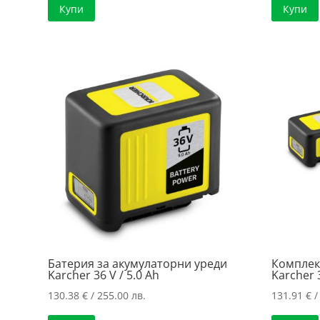
Купи
Купи
163.10 €
е:
/
122.71 €
319.00 лв..
/
240.00 лв..
Батерия за акумулаторни уреди
Комплек
Karcher 36 V / 5.0 Ah
Karcher 3
130.38
€
/ 255.00 лв.
131.91
€
/