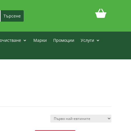
очистване
Марки
Промоции
Услуги