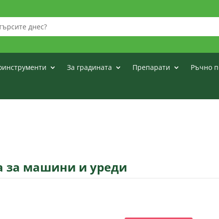
оинструменти
За градината
Препарати
Ръчно п
а за машини и уреди