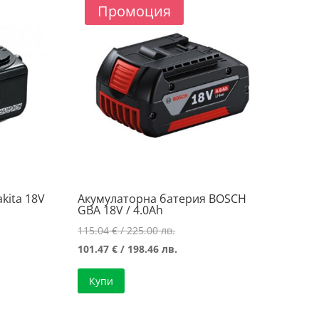
Промоция
kita 18V
Акумулаторна батерия BOSCH
GBA 18V / 4.0Ah
Original
115.04
€
/ 225.00 лв.
а
price
Текущата
101.47
€
/ 198.46 лв.
was:
цена
Купи
115.04 €
е:
/
101.47 €