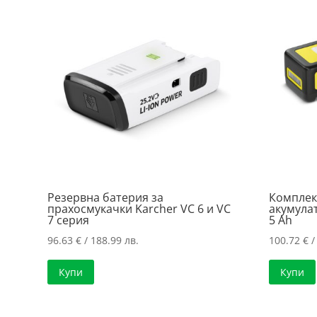
price:
low
to
high
Резервна батерия за
Комплек
прахосмукачки Karcher VC 6 и VC
акумулат
7 серия
5 Ah
96.63
€
/ 188.99 лв.
100.72
€
/
Купи
Купи