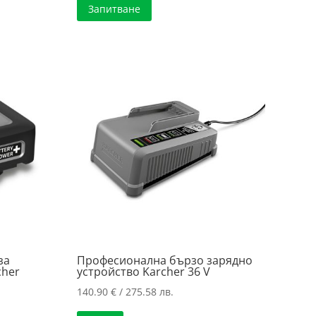
Запитване
152.88 €
е:
/
128.31 €
.
299.01 лв..
/
..
250.95 лв..
за
Професионална бързо зарядно
her
устройство Karcher 36 V
140.90
€
/ 275.58 лв.