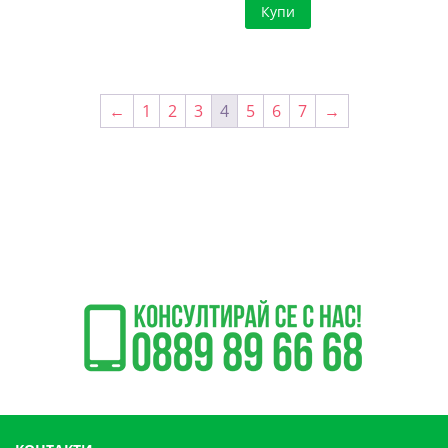
Купи
←
1
2
3
4
5
6
7
→