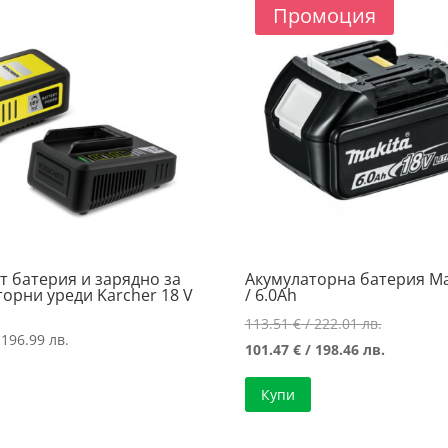
Промоция
т батерия и зарядно за
Акумулаторна батерия Ma
орни уреди Karcher 18 V
/ 6.0Ah
Original
113.51
€
/ 222.01 лв.
 196.99 лв.
price
Текущат
101.47
€
/ 198.46 лв.
was:
цена
Купи
113.51 €
е:
/
101.47 €