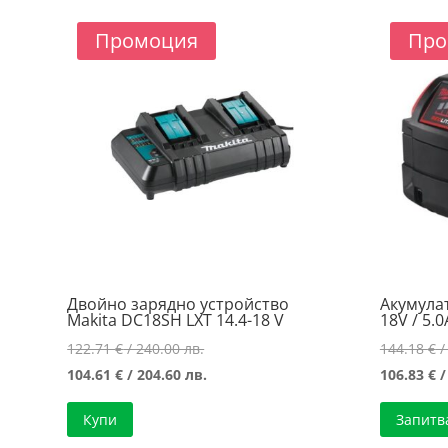
Промоция
Про
Двойно зарядно устройство
Акумула
Makita DC18SH LXT 14.4-18 V
18V / 5.
Original
122.71
€
/ 240.00 лв.
144.18
€
/
price
Текущата
104.61
€
/ 204.60 лв.
106.83
€
/
was:
цена
Купи
Запитв
122.71 €
е: