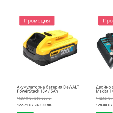
/
104.61 €
240.00 лв..
/
204.60 лв..
Промоция
Про
Акумулаторна батерия DeWALT
Двойно 
PowerStack 18V / 5Ah
Makita 1
Original
163.10
€
/ 319.00 лв.
142.65
€
/
price
Текущата
122.71
€
/ 240.00 лв.
128.00
€
/
was:
цена