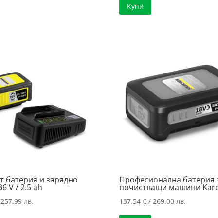
Купи
142.65 €
е:
168.22 €
е:
/
128.00 €
/
128.31 €
279.00 лв..
/
329.01 лв.
/
250.35 лв..
250.95 лв
т батерия и зарядно
Професионална батерия 
6 V / 2.5 ah
почистващи машини Karc
 257.99 лв.
137.54
€
/ 269.00 лв.