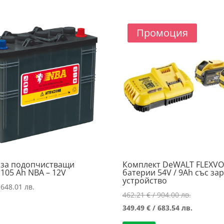
Промоция
 за подопчистващи
Комплект DeWALT FLEXVO
105 Ah NBA – 12V
батерии 54V / 9Ah със за
устройство
 648.01 лв.
Original
462.21
€
/ 904.00 лв.
price
Текущат
349.49
€
/ 683.54 лв.
was:
цена