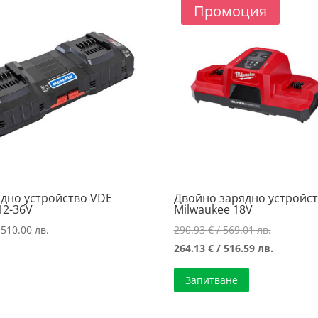
Промоция
ядно устройство VDE
Двойно зарядно устройс
 12-36V
Milwaukee 18V
Original
 510.00 лв.
290.93
€
/ 569.01 лв.
price
Текущат
264.13
€
/ 516.59 лв.
was:
цена
Запитване
290.93 €
е:
/
264.13 €