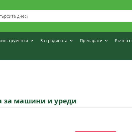
оинструменти
За градината
Препарати
Ръчно п
а за машини и уреди