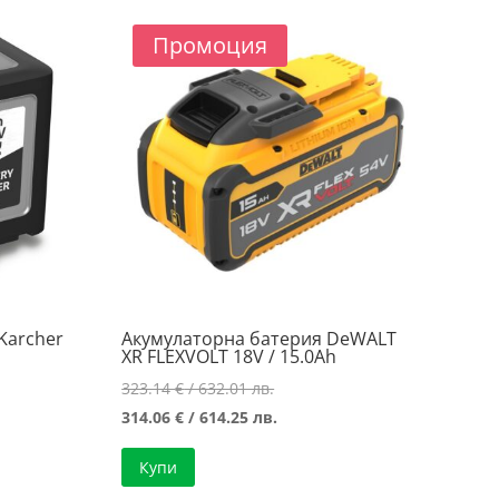
.
..
Промоция
Karcher
Акумулаторна батерия DeWALT
XR FLEXVOLT 18V / 15.0Ah
Original
323.14
€
/ 632.01 лв.
price
Текущата
314.06
€
/ 614.25 лв.
was:
цена
Купи
323.14 €
е: