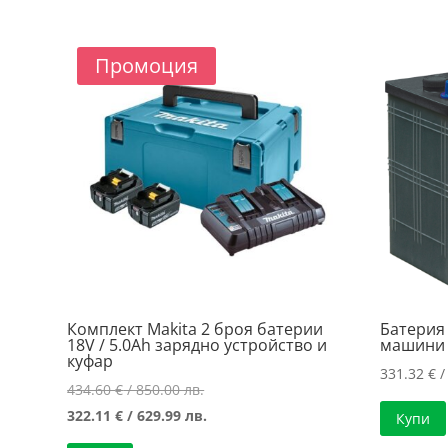
Промоция
Комплект Makita 2 броя батерии
Батерия
18V / 5.0Ah зарядно устройство и
машини 
куфар
331.32
€
/
Original
434.60
€
/ 850.00 лв.
price
Текущата
322.11
€
/ 629.99 лв.
Купи
was:
цена