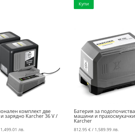
Купи
462.21 €
е:
/
349.49 €
904.00 лв.
/
683.54 лв
онален комплект две
Батерия за подопочиств
и зарядно Karcher 36 V /
машини и прахосмукачки
Karcher
 1,499.01 лв.
812.95
€
/ 1,589.99 лв.