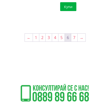
Купи
←
1
2
3
4
5
6
7
→