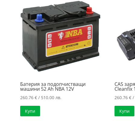
price:
low
to
high
Батерия за подопчистващи
CAS зар
машини 52 Ah NBA 12V
Cleanfix
260.76
€
/ 510.00 лв.
260.76
€
/
Купи
Купи