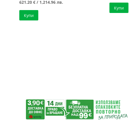
price
Текущата
621.20
€
/ 1,214.96 лв.
Купи
was:
цена
Купи
622.75 €
е:
/
621.20 €
1,217.99 лв..
/
1,214.96 лв..