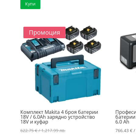
Купи
434.60 €
е:
/
322.11 €
850.00 лв..
/
629.99 лв..
Промоция
Комплект Makita 4 броя батерии
Професи
18V / 6.0Ah зарядно устройство
батерии 
18V и куфар
6.0 Ah
Original
622.75
€
/ 1,217.99 лв.
766.43
€
/