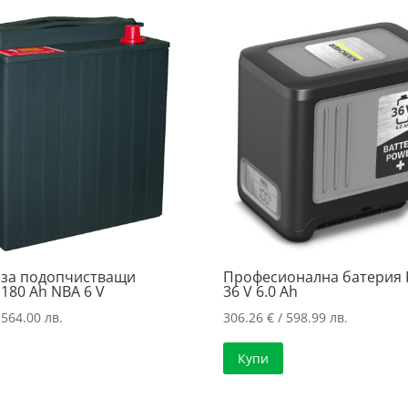
569.01 лв.
/
516.59 лв
 за подопчистващи
Професионална батерия 
180 Ah NBA 6 V
36 V 6.0 Ah
 564.00 лв.
306.26
€
/ 598.99 лв.
Купи