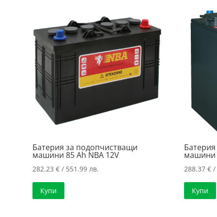
Батерия за подопчистващи
Батерия
машини 85 Ah NBA 12V
машини 
282.23
€
/ 551.99 лв.
288.37
€
/
Купи
Купи