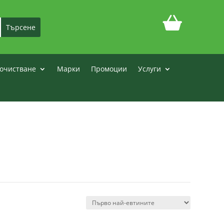
очистване
Марки
Промоции
Услуги