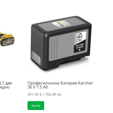
/
314.06 €
632.01 лв..
/
614.25 лв..
LT две
Професионална батерия Karcher
рядно
36 V 7.5 Ah
391.90
€
/ 766.49 лв.
а
Купи