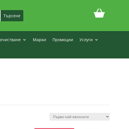
очистване
Марки
Промоции
Услуги