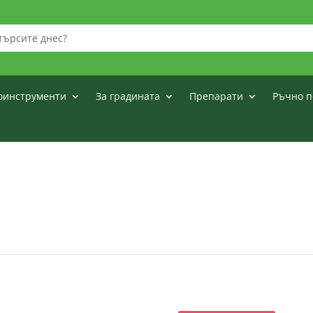
оинструменти
За градината
Препарати
Ръчно п