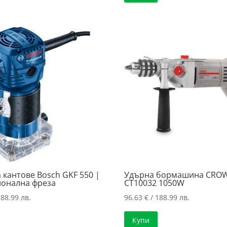
94.49 €
/
/
260.46 лв.
184.81 лв..
 кантове Bosch GKF 550 |
Удърна бормашина CRO
онална фреза
CT10032 1050W
188.99 лв.
96.63
€
/ 188.99 лв.
Купи