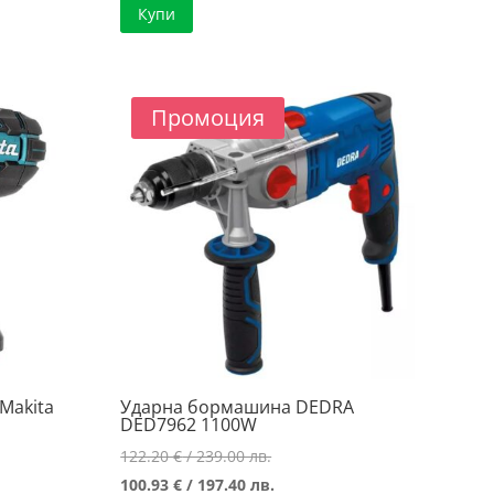
Купи
е:
107.37 €
96.63 €
/
/
210.00 лв..
188.99 лв..
Промоция
Makita
Ударна бормашина DEDRA
DED7962 1100W
Original
122.20
€
/ 239.00 лв.
price
Текущата
100.93
€
/ 197.40 лв.