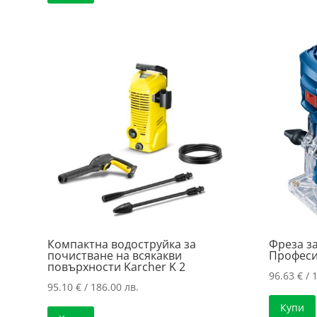
93.95 €
/
/
219.99 лв..
183.75 лв..
Компактна водоструйка за
Фреза за
почистване на всякакви
Професи
повърхности Karcher K 2
96.63
€
/ 
95.10
€
/ 186.00 лв.
Купи