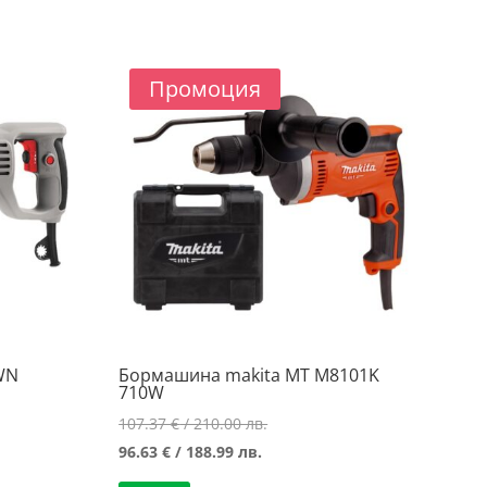
/
/
.
186.00 лв..
185.55 лв..
Промоция
WN
Бормашина makita MT M8101K
710W
Original
107.37
€
/ 210.00 лв.
Текущата
price
96.63
€
/ 188.99 лв.
цена
was: