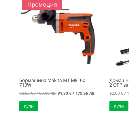
price:
Промоция
low
to
high
Бормашина Makita MT M8100
Домашна
710W
2 OPP з
Original
Текущата
92.03
€
/ 180.00 лв.
91.80
€
/ 179.55 лв.
92.00
€
/ 
price
цена
Купи
Купи
was:
е:
92.03 €
91.80 €
/
/