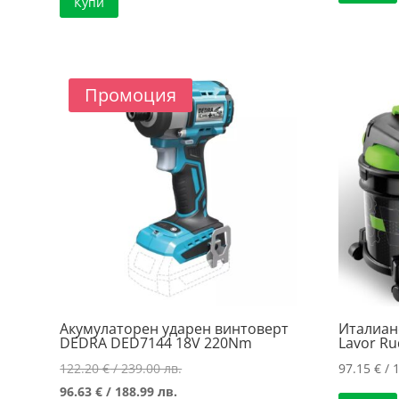
Купи
Промоция
Акумулаторен ударен винтоверт
Италиан
DEDRA DED7144 18V 220Nm
Lavor Ru
Original
122.20
€
/ 239.00 лв.
97.15
€
/ 
Текущата
price
96.63
€
/ 188.99 лв.