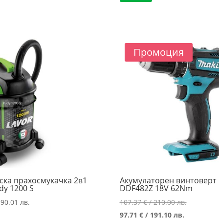
Промоция
ска прахосмукачка 2в1
Акумулаторен винтоверт 
dy 1200 S
DDF482Z 18V 62Nm
Original
190.01 лв.
107.37
€
/ 210.00 лв.
Текущата
price
97.71
€
/ 191.10 лв.