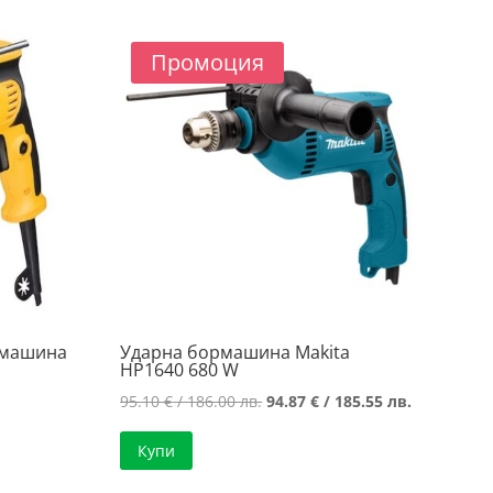
/
209.00 лв..
.
181.66 лв..
Промоция
рмашина
Ударна бормашина Makita
HP1640 680 W
Original
Текущата
95.10
€
/ 186.00 лв.
94.87
€
/ 185.55 лв.
price
цена
Купи
was:
е:
95.10 €
94.87 €