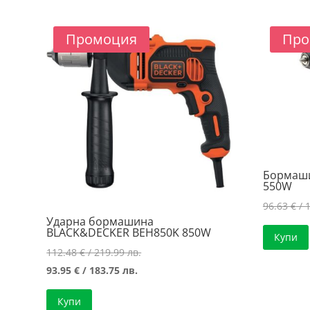
180.00 лв..
179.55 лв..
Промоция
Про
Бормаш
550W
96.63
€
/ 
Ударна бормашина
BLACK&DECKER BEH850K 850W
Купи
Original
112.48
€
/ 219.99 лв.
Текущата
price
93.95
€
/ 183.75 лв.
цена
was:
Купи
е:
112.48 €