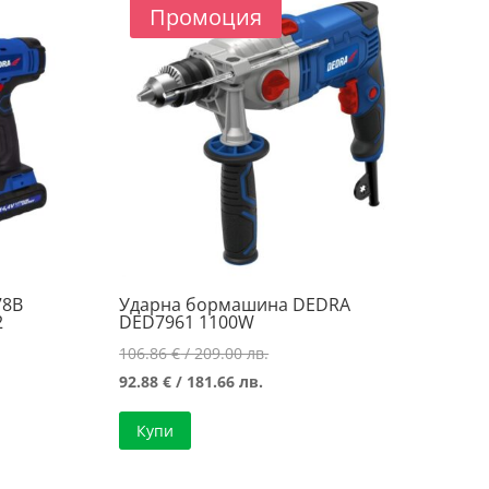
Промоция
78B
Ударна бормашина DEDRA
2
DED7961 1100W
Original
106.86
€
/ 209.00 лв.
Текущата
price
92.88
€
/ 181.66 лв.
цена
was:
Купи
е:
106.86 €
92.88 €
/