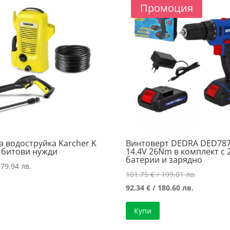
Промоция
 водоструйка Karcher K
Винтоверт DEDRA DED78
а битови нужди
14.4V 26Nm в комплект с 
батерии и зарядно
179.94 лв.
Original
101.75
€
/ 199.01 лв.
Текущата
price
92.34
€
/ 180.60 лв.
цена
was:
Купи
е:
101.75 €
92.34 €
/