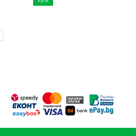
Купи
→