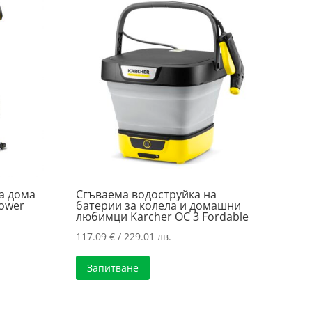
а дома
Сгъваема водоструйка на
Power
батерии за колела и домашни
любимци Karcher OC 3 Fordable
117.09
€
/ 229.01 лв.
Запитване