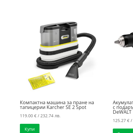
/
117.09 €
264.00 лв..
/
229.01 лв..
Компактна машина за пране на
Акумула
тапицерии Karcher SE 2 Spot
с подар
DeWALT 
119.00
€
/ 232.74 лв.
125.27
€
/
Купи