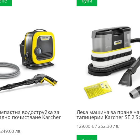
ане
Купи
омпактна водоструйка за
Лека машина за пране на
ално почистване Karcher
тапицерии Karcher SE 2 S
129.00
€
/ 252.30 лв.
 249.00 лв.