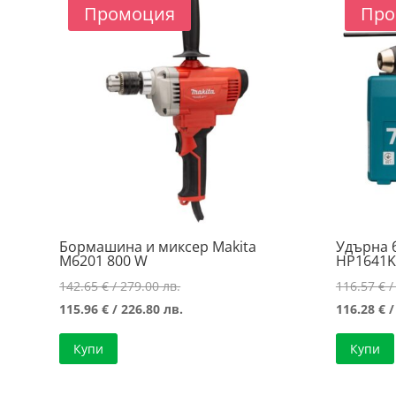
price:
Промоция
Про
low
to
high
Бормашина и миксер Makita
Удърна 
M6201 800 W
HP1641K
Original
142.65
€
/ 279.00 лв.
116.57
€
/
price
Текущата
115.96
€
/ 226.80 лв.
116.28
€
/
was:
цена
Купи
Купи
142.65 €
е:
/
115.96 €