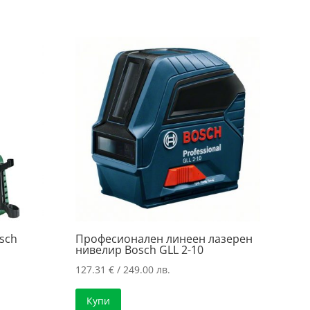
/
118.62 €
258.99 лв..
/
.
232.00 лв..
..
sch
Професионален линеен лазерен
нивелир Bosch GLL 2-10
127.31
€
/ 249.00 лв.
Купи