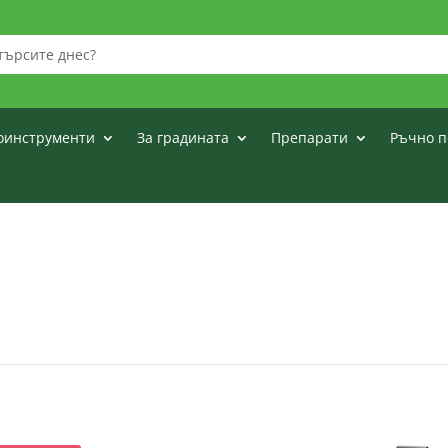
оинструменти
За градината
Препарати
Ръчно п