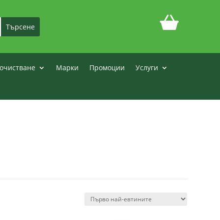
очистване
Марки
Промоции
Услуги