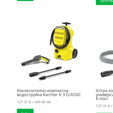
Запитв
Изключително компактна
Ултра к
водоструйка Karcher K 3 CLASSIC
универс
K mini
127.31
€
/ 249.00 лв.
127.31
€
/