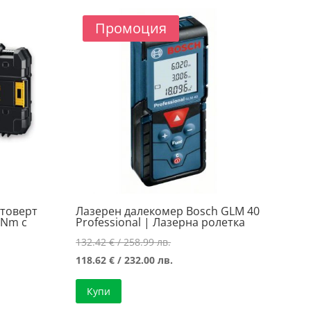
Промоция
нтоверт
Лазерен далекомер Bosch GLM 40
0Nm с
Professional | Лазерна ролетка
Original
132.42
€
/ 258.99 лв.
price
Текущата
118.62
€
/ 232.00 лв.
а
was:
цена
Купи
132.42 €
е: