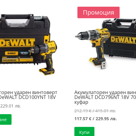
227.99 лв..
/
227.42 лв..
Промоция
торен ударен винтоверт
Акумулаторен ударен ви
 DeWALT DCD100YNT 18V
DeWALT DCD796NT 18V 7
куфар
 229.01 лв.
Original
212.19
€
/ 415.01 лв.
price
Текущат
117.57
€
/ 229.95 лв.
ане
was:
цена
Купи
212.19 €
е: