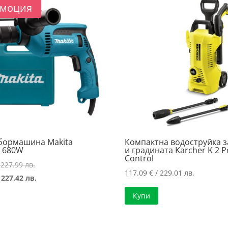
моция
бормашина Makita
Компактна водоструйка з
 680W
и градината Karcher K 2 
Control
Original
 227.99 лв.
117.09
€
/ 229.01 лв.
price
Текущата
 227.42 лв.
was:
цена
Купи
116.57 €
е:
/
116.28 €