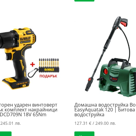
/
117.57 €
415.01 лв.
/
229.95 лв
торен ударен винтоверт
Домашна водоструйка Bo
ък комплект накрайници
EasyAquatak 120 | Битова
DCD709N 18V 65Nm
водоструйка
 245.01 лв.
127.31
€
/ 249.00 лв.