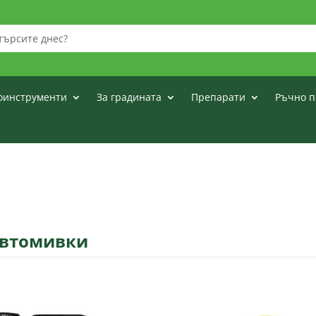
оинструменти
За градината
Препарати
Ръчно п
автомивки