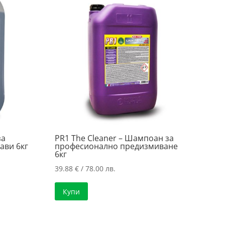
за
PR1 The Cleaner – Шампоан за
ави 6кг
професионално предизмиване
6кг
39.88
€
/ 78.00 лв.
Купи