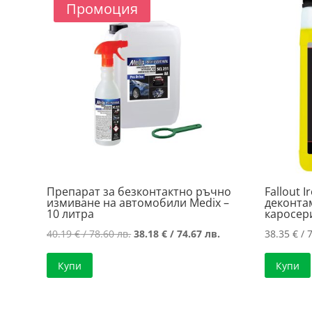
Промоция
Препарат за безконтактно ръчно
Fallout 
измиване на автомобили Medix –
деконта
10 литра
каросер
Original
Текущата
40.19
€
/ 78.60 лв.
38.18
€
/ 74.67 лв.
38.35
€
/ 7
price
цена
Купи
Купи
was:
е:
40.19 €
38.18 €
/
/