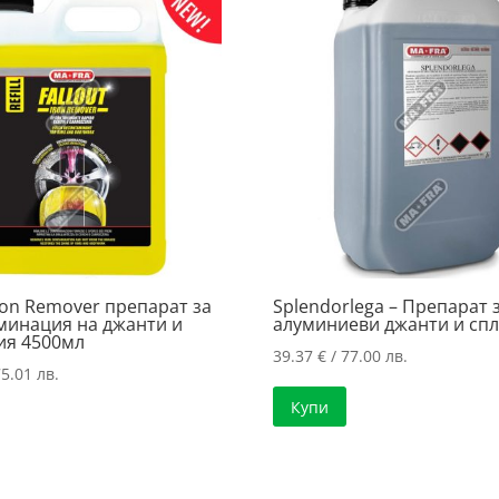
Iron Remover препарат за
Splendorlega – Препарат 
минация на джанти и
алуминиеви джанти и спл
ия 4500мл
39.37
€
/ 77.00 лв.
5.01 лв.
Купи