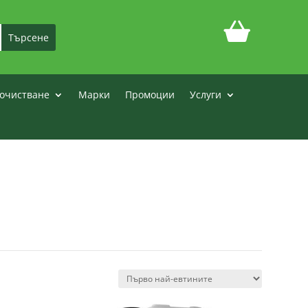
очистване
Марки
Промоции
Услуги