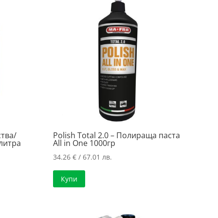
тва/
Polish Total 2.0 – Полираща паста
литра
All in One 1000гр
34.26
€
/ 67.01 лв.
Купи