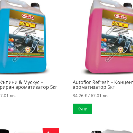
 Къпини & Мускус –
Autoflor Refresh – Конце
риран ароматизатор 5кг
ароматизатор 5кг
7.01 лв.
34.26
€
/ 67.01 лв.
Купи