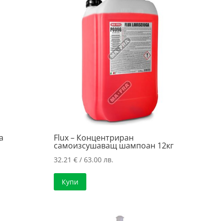
а
Flux – Концентриран
самоизсушаващ шампоан 12кг
32.21
€
/ 63.00 лв.
Купи