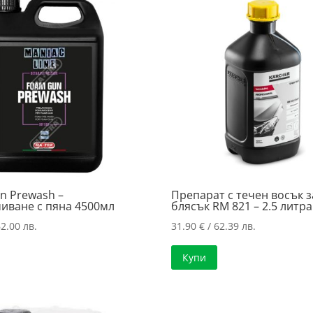
n Prewash –
Препарат с течен восък з
иване с пяна 4500мл
блясък RM 821 – 2.5 литра
2.00 лв.
31.90
€
/ 62.39 лв.
Купи