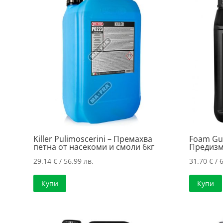
price:
low
to
high
Killer Pulimoscerini – Премахва
Foam Gu
петна от насекоми и смоли 6кг
Предизм
29.14
€
/ 56.99 лв.
31.70
€
/ 6
Купи
Купи