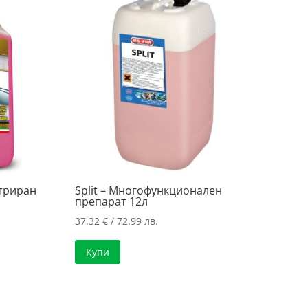
нтриран
Split – Многофункционален
препарат 12л
37.32
€
/ 72.99 лв.
Купи