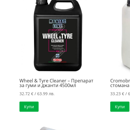
Wheel & Tyre Cleaner – Препарат
Cromobri
за гуми и джанти 4500мл
стомана
32.72
€
/ 63.99 лв.
33.23
€
/ 6
Купи
Купи